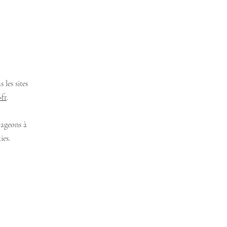
 les sites
=fr
.
rageons à
ies.