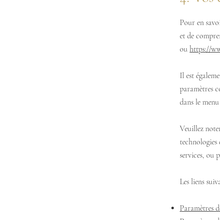
Pour en savoi
et de compren
ou
https://w
Il est égalem
paramètres c
dans le men
Veuillez note
technologies 
services, ou 
Les liens suiv
Paramètres d