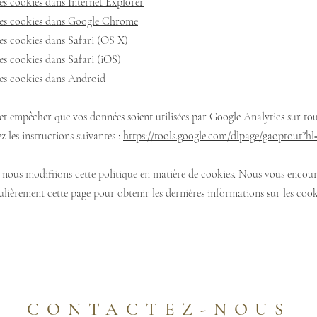
es cookies dans Internet Explorer
es cookies dans Google Chrome
es cookies dans Safari (OS X)
es cookies dans Safari (iOS)
es cookies dans Android
et empêcher que vos données soient utilisées par Google Analytics sur tous
z les instructions suivantes :
https://tools.google.com/dlpage/gaoptout?hl
e nous modifiions cette politique en matière de cookies. Nous vous encou
ulièrement cette page pour obtenir les dernières informations sur les cook
CONTACTEZ-NOUS