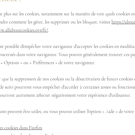
r plus sur les cookies, notamment sur la manière de voir quels cookies ont
dre comment les gérer, les supprimer ou les bloquer, visitez
https://abou
ww.allaboutcookies.org/fr/
.
ent possible d'empêcher votre navigateur d'accepter les cookies en modifian
oncernés dans votre navigateur. Vous pouvez généralement trouver ces p
u
«
Options
»
ou
«
Préférences
»
de votre navigateur.
r que la suppression de nos cookies ou la désactivation de futurs cookies
de suivi pourront vous empêcher d'accéder à certaines zones ou fonctionn
pourront autrement affecter négativement votre expérience d'utilisateur.
ants peuvent être utiles, ou vous pouvez utiliser l'option
«
Aide
»
de votre 
es cookies dans Firefox