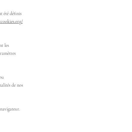
 été définis
tcookies.org/
t les
aramètres
 ou
alités de nos
navigateur.